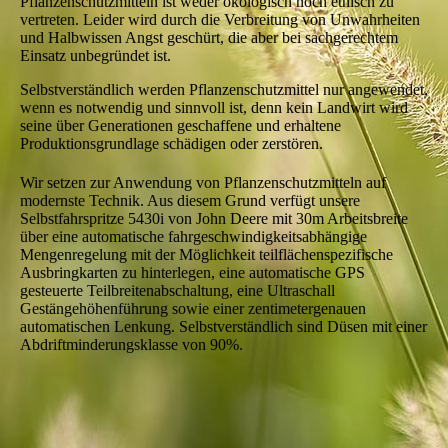
Pflanzenschutzmitteln ist weder ökologisch noch ethisch zu
vertreten. Leider wird durch die Verbreitung von Unwahrheiten
und Halbwissen Angst geschürt, die aber bei sachgerechtem
Einsatz unbegründet ist.
Selbstverständlich werden Pflanzenschutzmittel nur angewendet,
wenn es notwendig und sinnvoll ist, denn kein Landwirt wird
seine über Generationen geschaffene und erhaltene
Produktionsgrundlage schädigen oder zerstören.
Wir setzen zur Anwendung von Pflanzenschutzmitteln auf
modernste Technik. Aus diesem Grund verfügt unsere
Selbstfahrspritze 5430i von John Deere mit 30m Arbeitsbreite
über eine automatische fahrgeschwindigkeitsabhängige
Mengenregelung mit der Möglichkeit teilflächenspezifische
Ausbringkarten zu hinterlegen, eine automatische GPS
gesteuerte Teilbreitenabschaltung, eine Ultraschall
Gestängehöhenführung sowie einer zentimetergenauen
automatischen Lenkung. Selbstverständlich sind Düsen mit einer
Abdriftminderungsklasse von 90%.