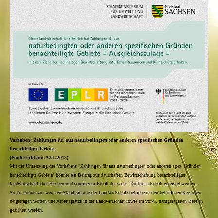
Vorhaben: Zahlungen für aus naturbedingten oder anderen spezifischen Gründen
benachteiligte Gebiete
(Förderrichtlinie AZL/2015)
Mit der Umsetzung des Vorhabens "Zahlungen für aus naturbedingten oder anderen spez. Gründen
benachteiligte Gebiete" konnte ein Beitrag zur dauerhaften Bewirtschaftung benachteiligter
landwirtschaftlicher Flächen und somit zum Erhalt der sächs. Kulturlandschaft geleistet werden.
Somit konnte zur weiteren Stabilisierung der Landwirtschaftsbetriebe in den betroffenen Regionen
beigetragen werden und Arbeitsplätze in der Landwirtschaft sowie im vor-u. nachgelagerten Bereich
gesichert werden.